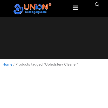
跳
至
内
容
Home
/ Products tagged “Upholstery Cleaner”