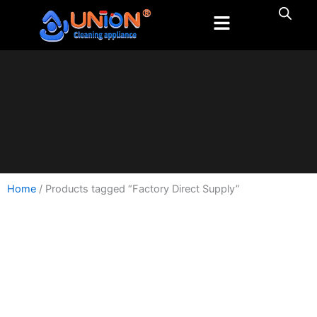
跳
至
内
容
Home
/ Products tagged “Factory Direct Supply”